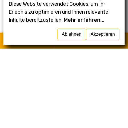
Diese Website verwendet Cookies, um Ihr
Erlebnis zu optimieren und Ihnen relevante
Mehr zum Thema KI und Automatisierung in unserem
Inhalte bereitzustellen.
Mehr erfahren...
Blog:
n8n Workflows für KMU
,
RAG und
Wissensdatenbanken
und
KI-Chatbot für Ihre
Ablehnen
Akzeptieren
Website
.
Anrufen
Schreiben
Häufige Fragen zum
KI-Sprint
Was kostet das Modell?