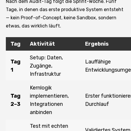
Nach dem Audit-Tag folgt die Sprint-Woche. Fünf
Tage, in denen das erste produktive System entsteht
— kein Proof-of-Concept, keine Sandbox, sondern
etwas, das wirklich läuft.
Tag
Aktivität
Ergebnis
Setup: Daten,
Tag
Lauffähige
Zugänge,
1
Entwicklungsumg
Infrastruktur
Kernlogik
Tag
implementieren,
Erster funktionier
2–3
Integrationen
Durchlauf
anbinden
Test mit echten
Validiertes System