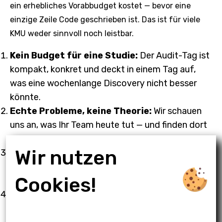
ein erhebliches Vorabbudget kostet — bevor eine
einzige Zeile Code geschrieben ist. Das ist für viele
KMU weder sinnvoll noch leistbar.
Kein Budget für eine Studie:
Der Audit-Tag ist
kompakt, konkret und deckt in einem Tag auf,
was eine wochenlange Discovery nicht besser
könnte.
Echte Probleme, keine Theorie:
Wir schauen
uns an, was Ihr Team heute tut — und finden dort
den Use Case, nicht in einer Präsentation.
Wir nutzen
Kurze Sprint-Dauer = kleines Risiko:
Fünf
Tage sind überschaubar. Wenn das Ergebnis nicht
Cookies!
passt, haben Sie keine sechs Monate verloren.
Betrieb als Teil des Auftrags:
Ohne
Betriebsphase verkommt das Ergebnis zum
Schaufenster-Projekt. Deshalb gehört sie dazu.