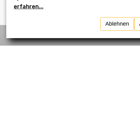
erfahren...
Ablehnen
Vor
Rauchmehl W
im neuen 