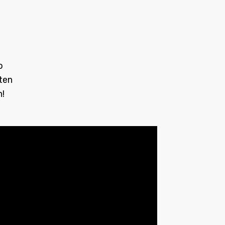
o
ten
n!