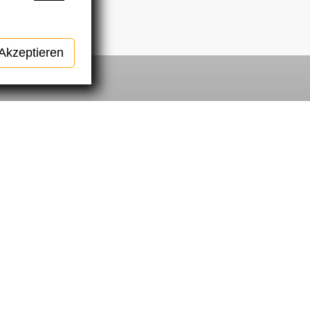
Akzeptieren
heriges Projekt
Nächstes Proj
ebsite
Stadta
Gewand