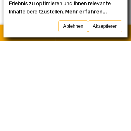
Erlebnis zu optimieren und Ihnen relevante
auszuschöpfen. Lassen Sie sich selbst von
Inhalte bereitzustellen.
Mehr erfahren...
unseren Projekten überzeugen:
Ablehnen
Akzeptieren
Anrufen
Schreiben